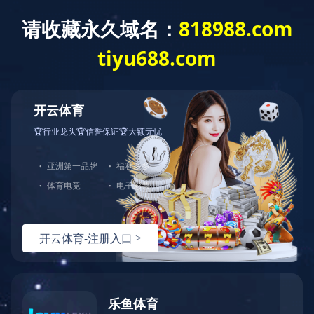
您好，欢迎光临华体会官方端网站登录入口官网！
网站首页
关于中大
产品展示