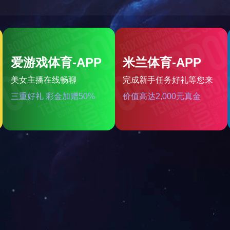
机械行业优秀实木加工机械生
科技技术奖证书
产企业
科技技术奖证书
中国木工机械行业优秀科技创新
7年度
<<
<
1
2
3
>
>>