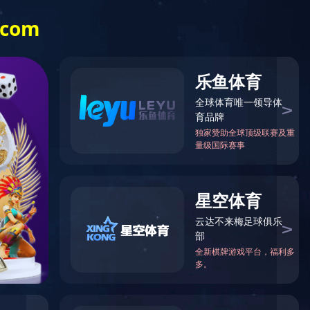
企业分站
|
网站地图
|
RSS
|
XML
|
您有
5
条询盘信息!
135-0483-4620
闻中心
在线留言
华体会huatihui（中
国）