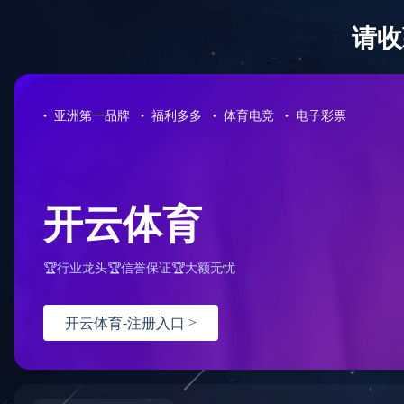
您好，欢迎光临华体会官方端网站登录入口官网！
网站首页
关于中大
产品