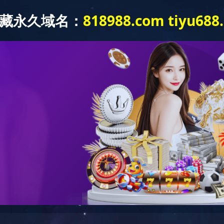
展示
案例中心
资质荣誉
新