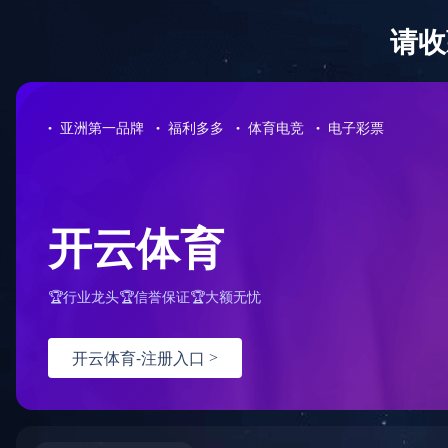
您好，欢迎光临华体会官方端网站登录入口官网！
网站首页
关于中大
产品