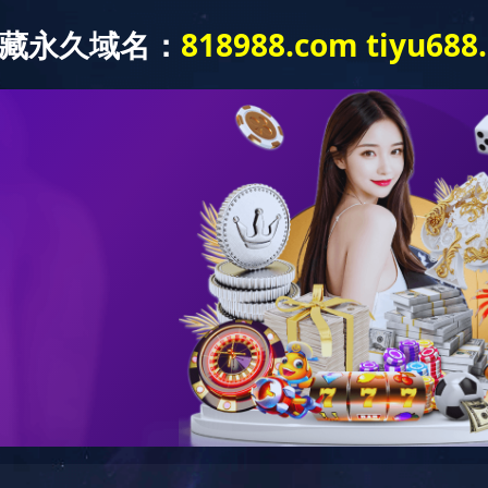
展示
案例中心
资质荣誉
新