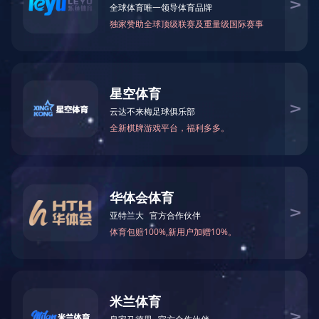
数控
我公司研制的数控木屋生产线成套设备，在2013年1月10日成