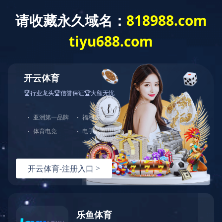
您好，欢迎光临华体会官方端网站登录入口官网！
网站首页
关于中大
产品展示